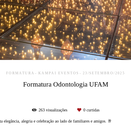
FORMATURA
KAMPAI EVENTOS
23/SETEMBRO/2025
Formatura Odontologia UFAM
263
visualizações
0
curtidas
legância, alegria e celebração ao lado de familiares e amigos. 🥂