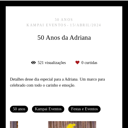
50 ANOS
KAMPAI EVENTOS
15/ABRIL/2024
50 Anos da Adriana
521
visualizações
0
curtidas
Detalhes desse dia especial para a Adriana. Um marco para
celebrado com todo o carinho e emoção.
Tags
50 anos
Kampai Eventos
Festas e Eventos