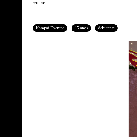
sempre.
Tags
Kampai Eventos
15 anos
debutante