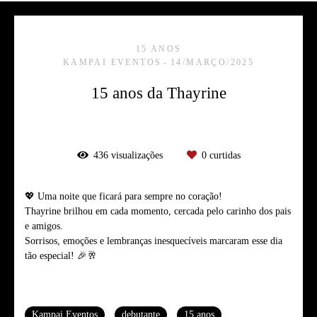
15 ANOS
KAMPAI EVENTOS
14/MARÇO/2025
15 anos da Thayrine
436
visualizações
0
curtidas
💖 Uma noite que ficará para sempre no coração!
Thayrine brilhou em cada momento, cercada pelo carinho dos pais
e amigos.
Sorrisos, emoções e lembranças inesquecíveis marcaram esse dia
tão especial! 🎉🥂
Tags
Kampai Eventos
debutante
15 anos